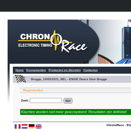
Home
Evenementen
Producten en diensten
Contacten
Brugge, 16/05/2021, BEL - ENGIE Dwars Door Brugge
Rapportenlijst
Zoek:
Klachten worden niet meer geaccepteerd. Resultaten zijn definitief.
ChronoRace - Ele