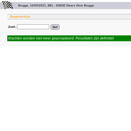
Brugge, 16/05/2021, BEL - ENGIE Dwars Door Brugge
Rapportenlijst
Zoek:
Klachten worden niet meer geaccepteerd. Resultaten zijn definitief.