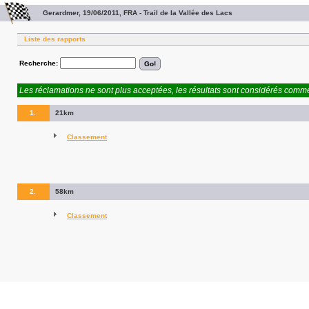
Gerardmer, 19/06/2011, FRA - Trail de la Vallée des Lacs
Liste des rapports
Recherche:
Les réclamations ne sont plus acceptées, les résultats sont considérés comme 
1.
21km
Classement
2.
58km
Classement