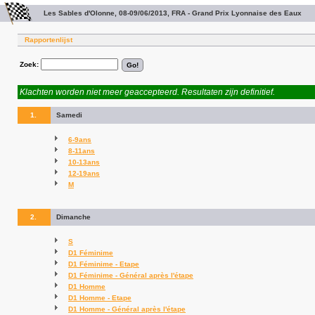
Les Sables d'Olonne, 08-09/06/2013, FRA - Grand Prix Lyonnaise des Eaux
Rapportenlijst
Zoek:
Klachten worden niet meer geaccepteerd. Resultaten zijn definitief.
1.
Samedi
6-9ans
8-11ans
10-13ans
12-19ans
M
2.
Dimanche
S
D1 Féminime
D1 Féminime - Etape
D1 Féminime - Général après l'étape
D1 Homme
D1 Homme - Etape
D1 Homme - Général après l'étape