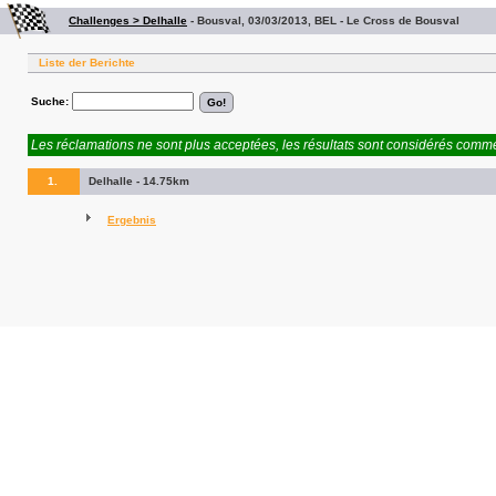
Challenges > Delhalle
-
Bousval, 03/03/2013, BEL - Le Cross de Bousval
Liste der Berichte
Suche:
Les réclamations ne sont plus acceptées, les résultats sont considérés comme 
1.
Delhalle - 14.75km
Ergebnis