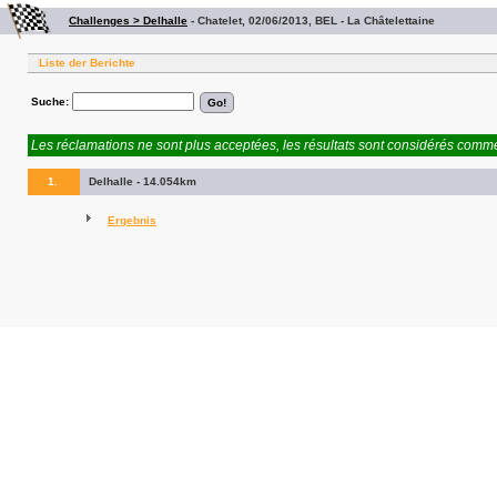
Challenges > Delhalle
-
Chatelet, 02/06/2013, BEL - La Châtelettaine
Liste der Berichte
Suche:
Les réclamations ne sont plus acceptées, les résultats sont considérés comme 
1.
Delhalle - 14.054km
Ergebnis