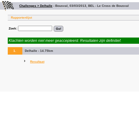
Challenges > Delhalle
-
Bousval, 03/03/2013, BEL - Le Cross de Bousval
Rapportenlijst
Zoek:
Klachten worden niet meer geaccepteerd. Resultaten zijn definitief.
1.
Delhalle - 14.75km
Resultaat