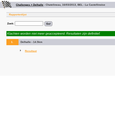
Challenges > Delhalle
-
Chatelineau, 16/03/2013, BEL - La Castellinoise
Rapportenlijst
Zoek:
Klachten worden niet meer geaccepteerd. Resultaten zijn definitief.
1.
Delhalle - 14.5km
Resultaat