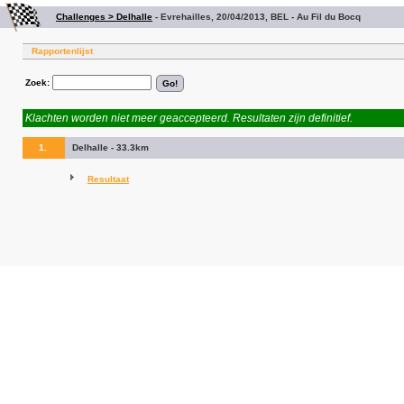
Challenges > Delhalle
-
Evrehailles, 20/04/2013, BEL - Au Fil du Bocq
Rapportenlijst
Zoek:
Klachten worden niet meer geaccepteerd. Resultaten zijn definitief.
1.
Delhalle - 33.3km
Resultaat