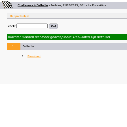
Challenges > Delhalle
-
Jurbise, 21/09/2013, BEL - La Forestière
Rapportenlijst
Zoek:
Klachten worden niet meer geaccepteerd. Resultaten zijn definitief.
1.
Delhalle
Resultaat