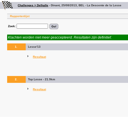
Challenges > Delhalle
-
Dinant, 25/08/2013, BEL - La Descente de la Lesse
Rapportenlijst
Zoek:
Klachten worden niet meer geaccepteerd. Resultaten zijn definitief.
1.
Lesse'13
Resultaat
2.
Top Lesse - 21.9km
Resultaat