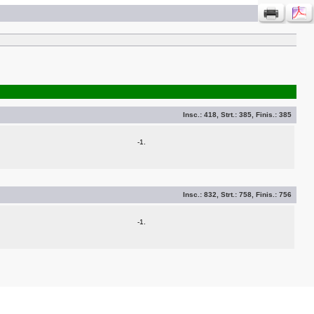
Insc.:
418
, Strt.:
385
, Finis.:
385
-1.
Insc.:
832
, Strt.:
758
, Finis.:
756
-1.