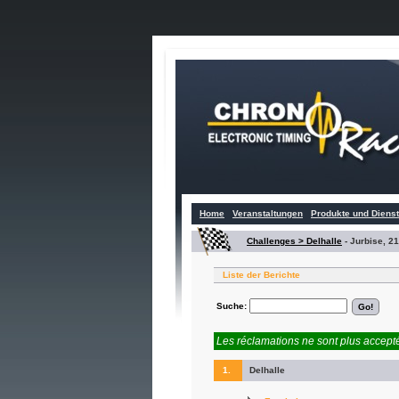
Home
Veranstaltungen
Produkte und Diens
Challenges > Delhalle
-
Jurbise, 21
Liste der Berichte
Suche:
Les réclamations ne sont plus accepté
1.
Delhalle