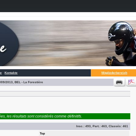
te
Kontakte
Mitgliederbereich
/09/2013, BEL - La Forestière
es, les résultats sont considérés comme définitifs.
Insc.:
493
, Part.:
463
, Classés:
461
Top