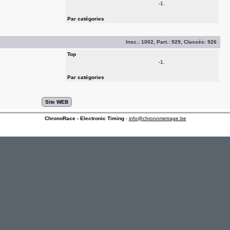
-1.
Par catégories
Insc.:
1002
, Part.:
929
, Classés:
926
Top
-1.
Par catégories
ChronoRace - Electronic Timing
-
info@chronometrage.be