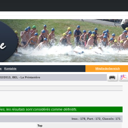
te
Kontakte
Mitgliederbereich
02/2013, BEL - La Printanière
es, les résultats sont considérés comme définitifs.
Insc.:
178
, Part.:
172
, Classés:
171
Top