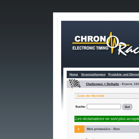
Home
Veranstaltungen
Produkte und Diens
Challenges > Delhalle
-
Erpent, 16/
Liste der Berichte
Suche:
Les réclamations ne sont plus accepté
1.
Mini printanière - 5km