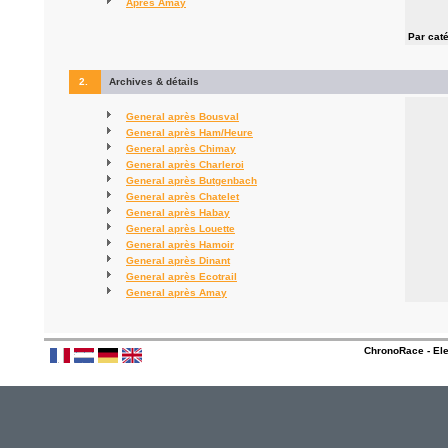
Après Amay
Par cat
2.
Archives & détails
General après Bousval
General après Ham/Heure
General après Chimay
General après Charleroi
General après Butgenbach
General après Chatelet
General après Habay
General après Louette
General après Hamoir
General après Dinant
General après Ecotrail
General après Amay
ChronoRace - Ele