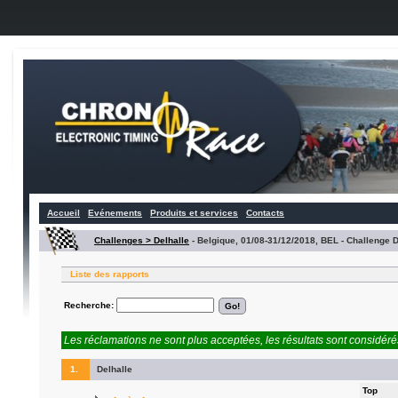
Accueil
Evénements
Produits et services
Contacts
Challenges > Delhalle
-
Belgique, 01/08-31/12/2018, BEL - Challenge D
Liste des rapports
Recherche:
Les réclamations ne sont plus acceptées, les résultats sont considéré
1.
Delhalle
Top