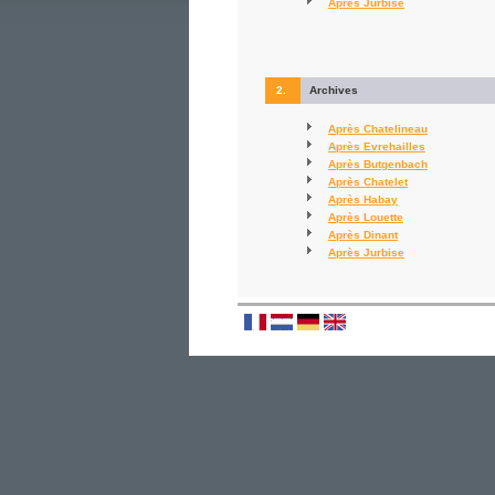
Après Jurbise
2.
Archives
Après Chatelineau
Après Evrehailles
Après Butgenbach
Après Chatelet
Après Habay
Après Louette
Après Dinant
Après Jurbise