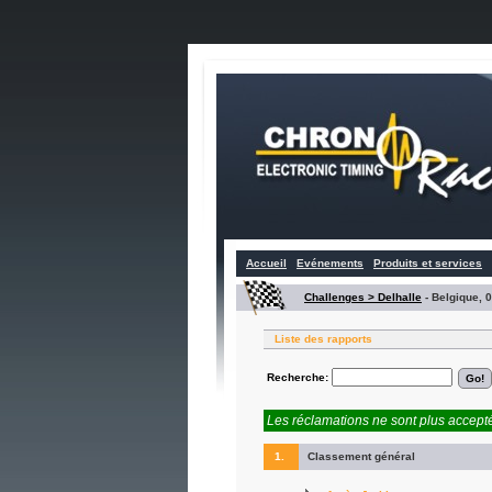
Accueil
Evénements
Produits et services
Challenges > Delhalle
-
Belgique, 
Liste des rapports
Recherche:
Les réclamations ne sont plus accepté
1.
Classement général