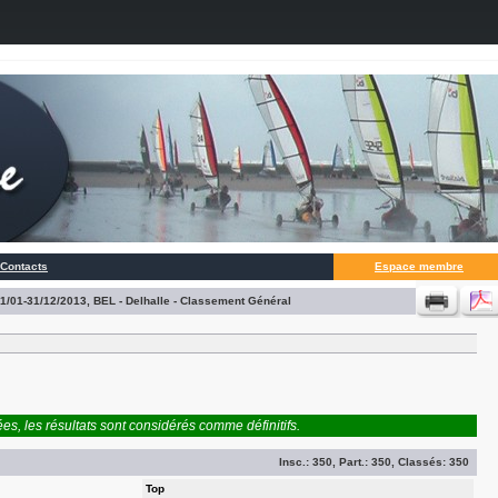
Contacts
Espace membre
01/01-31/12/2013, BEL - Delhalle - Classement Général
es, les résultats sont considérés comme définitifs.
Insc.:
350
, Part.:
350
, Classés:
350
Top