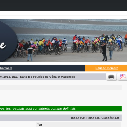
Contacts
Espace membre
/04/2013, BEL - Dans les Foulées de Géna et Magonette
es, les résultats sont considérés comme définitifs.
Insc.:
460
, Part.:
436
, Classés:
435
Top