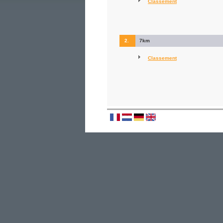
Classement
2.
7km
Classement