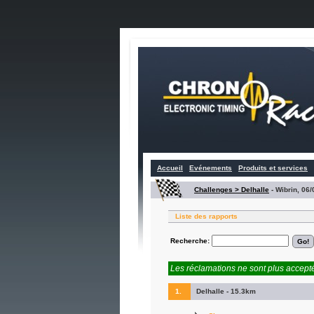
Accueil
Evénements
Produits et services
Challenges > Delhalle
-
Wibrin, 06
Liste des rapports
Recherche:
Les réclamations ne sont plus accepté
1.
Delhalle - 15.3km