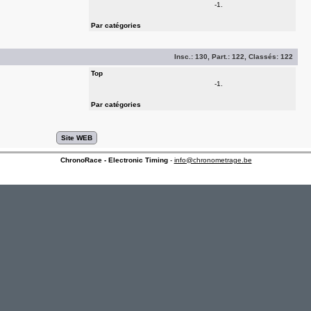
-1.
Par catégories
Insc.:
130
, Part.:
122
, Classés:
122
Top
-1.
Par catégories
ChronoRace - Electronic Timing
-
info@chronometrage.be