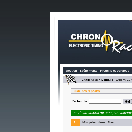
Accueil
Evénements
Produits et services
Challenges > Delhalle
-
Erpent, 16/
Liste des rapports
Recherche:
Les réclamations ne sont plus accepté
1.
Mini printanière - 5km