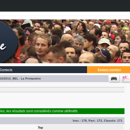
Contacts
Espace membre
02/2013, BEL - La Printanière
es, les résultats sont considérés comme définitifs.
Insc.:
178
, Part.:
172
, Classés:
171
Top