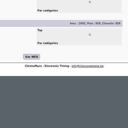
-1.
Par catégories
Insc.:
1002
, Part.:
929
, Classés:
926
Top
-1.
Par catégories
ChronoRace - Electronic Timing
-
info@chronometrage.be