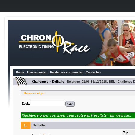
Home
Evenementen
Producten en diensten
Contacten
Challenges > Delhalle
-
Belgique, 01/08-31/12/2018, BEL - Challenge D
Rapportenlijst
Zoek:
Klachten worden niet meer geaccepteerd. Resultaten zijn definitief.
1.
Delhalle
Top