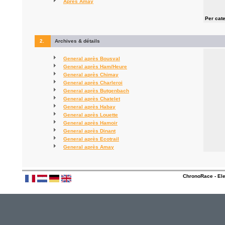
Après Amay
Per cat
2.
Archives & détails
General après Bousval
General après Ham/Heure
General après Chimay
General après Charleroi
General après Butgenbach
General après Chatelet
General après Habay
General après Louette
General après Hamoir
General après Dinant
General après Ecotrail
General après Amay
ChronoRace - Ele