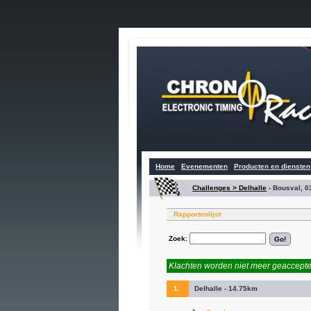
Home
Evenementen
Producten en diensten
Challenges > Delhalle
-
Bousval, 0
Rapportenlijst
Zoek:
Klachten worden niet meer geaccepteer
1.
Delhalle - 14.75km