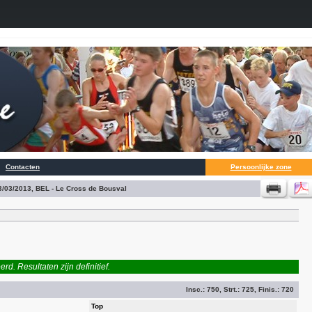
Contacten
Persoonlijke zone
3/03/2013, BEL - Le Cross de Bousval
d. Resultaten zijn definitief.
Insc.:
750
, Strt.:
725
, Finis.:
720
Top