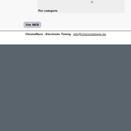
-1.
Per categorie
ChronoRace - Electronic Timing
-
info@chronometrage.be