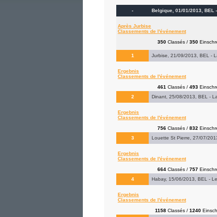
-
Belgique, 01/01/2013, BEL -
Après Jurbise
Classements de l'événement
350
Classés /
350
Einschr
1
Jurbise, 21/09/2013, BEL - La
Ergebnis
Classements de l'événement
461
Classés /
493
Einschr
2
Dinant, 25/08/2013, BEL - La
Ergebnis
Classements de l'événement
756
Classés /
832
Einschr
3
Louette St Pierre, 27/07/201
Ergebnis
Classements de l'événement
664
Classés /
757
Einschr
4
Habay, 15/06/2013, BEL - Les 
Ergebnis
Classements de l'événement
1158
Classés /
1240
Einsch