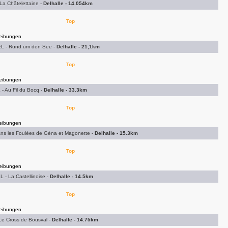
La Châtelettaine -
Delhalle - 14.054km
Top
eibungen
L - Rund um den See -
Delhalle - 21,1km
Top
eibungen
- Au Fil du Bocq -
Delhalle - 33.3km
Top
eibungen
ns les Foulées de Géna et Magonette -
Delhalle - 15.3km
Top
eibungen
 - La Castellinoise -
Delhalle - 14.5km
Top
eibungen
Le Cross de Bousval -
Delhalle - 14.75km