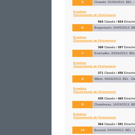
5
Chatelet, 02/06/2013, BEL - 
Ergebnis
Classements de l'événement
564
Classés /
604
Einschr
6
Butgenbach, 04/05/2013, BE
Ergebnis
Classements de l'événement
368
Classés /
397
Einschr
7
Evrehailles, 20/04/2013, BEL 
Ergebnis
Classements de l'événement
371
Classés /
456
Einschr
8
Wibrin, 06/04/2013, BEL - Da
Ergebnis
Classements de l'événement
435
Classés /
460
Einschr
9
Chatelineau, 16/03/2013, BEL
Ergebnis
Classements de l'événement
364
Classés /
391
Einschr
10
Bousval, 03/03/2013, BEL - 