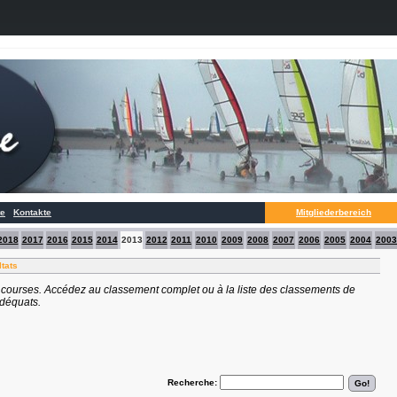
te
Kontakte
Mitgliederbereich
2018
2017
2016
2015
2014
2013
2012
2011
2010
2009
2008
2007
2006
2005
2004
2003
ltats
 courses. Accédez au classement complet ou à la liste des classements de
adéquats.
Recherche: