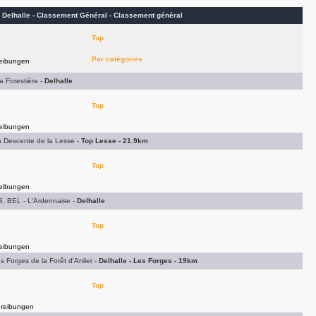
 Delhalle - Classement Général -
Classement général
Top
Par catégories
eibungen
 Forestière -
Delhalle
Top
eibungen
 Descente de la Lesse -
Top Lesse - 21.9km
Top
eibungen
3, BEL - L'Ardennaise -
Delhalle
Top
eibungen
Forges de la Forêt d'Anlier -
Delhalle - Les Forges - 19km
Top
reibungen