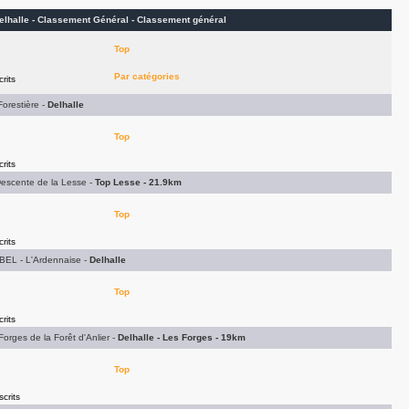
elhalle - Classement Général -
Classement général
Top
Par catégories
rits
orestière -
Delhalle
Top
rits
escente de la Lesse -
Top Lesse - 21.9km
Top
rits
BEL - L'Ardennaise -
Delhalle
Top
rits
rges de la Forêt d'Anlier -
Delhalle - Les Forges - 19km
Top
scrits