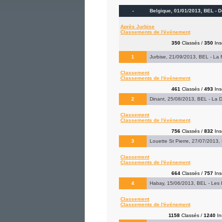
-
Belgique, 01/01/2013, BEL - D
Après Jurbise
Classements de l'événement
350
Classés /
350
Insc
1
Jurbise, 21/09/2013, BEL - La F
Classement
Classements de l'événement
461
Classés /
493
Insc
2
Dinant, 25/08/2013, BEL - La D
Classement
Classements de l'événement
756
Classés /
832
Insc
3
Louette St Pierre, 27/07/2013, 
Classement
Classements de l'événement
664
Classés /
757
Insc
4
Habay, 15/06/2013, BEL - Les Fo
Classement
Classements de l'événement
1158
Classés /
1240
In