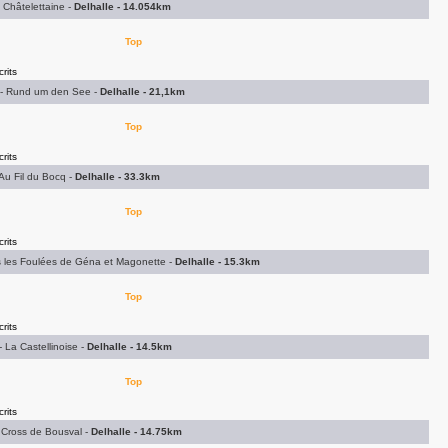
 Châtelettaine -
Delhalle - 14.054km
Top
rits
- Rund um den See -
Delhalle - 21,1km
Top
rits
Au Fil du Bocq -
Delhalle - 33.3km
Top
rits
 les Foulées de Géna et Magonette -
Delhalle - 15.3km
Top
rits
La Castellinoise -
Delhalle - 14.5km
Top
rits
Cross de Bousval -
Delhalle - 14.75km