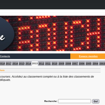
Contacts
Espace membre
2018
2017
2016
2015
2014
2013
2012
2011
2010
2009
2008
2007
2006
2005
2004
2003
ltats
 courses. Accédez au classement complet ou à la liste des classements de
adéquats.
Recherche: