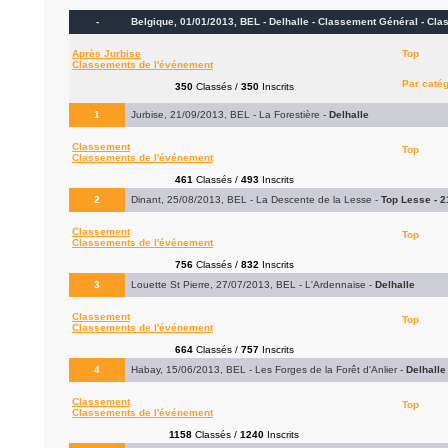
-
Belgique, 01/01/2013, BEL - Delhalle - Classement Général -
Cla
Après Jurbise
Top
Classements de l'événement
Par caté
350
Classés /
350
Inscrits
1
Jurbise, 21/09/2013, BEL - La Forestière -
Delhalle
Classement
Top
Classements de l'événement
461
Classés /
493
Inscrits
2
Dinant, 25/08/2013, BEL - La Descente de la Lesse -
Top Lesse - 
Classement
Top
Classements de l'événement
756
Classés /
832
Inscrits
3
Louette St Pierre, 27/07/2013, BEL - L'Ardennaise -
Delhalle
Classement
Top
Classements de l'événement
664
Classés /
757
Inscrits
4
Habay, 15/06/2013, BEL - Les Forges de la Forêt d'Anlier -
Delhalle
Classement
Top
Classements de l'événement
1158
Classés /
1240
Inscrits