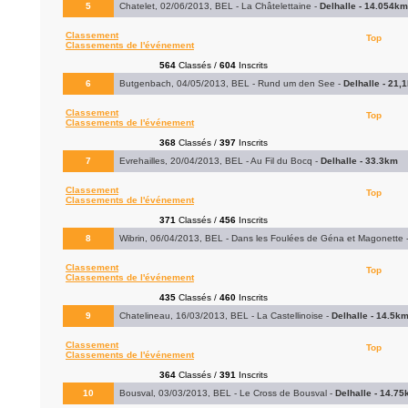
5
Chatelet, 02/06/2013, BEL - La Châtelettaine -
Delhalle - 14.054km
Classement
Top
Classements de l'événement
564
Classés /
604
Inscrits
6
Butgenbach, 04/05/2013, BEL - Rund um den See -
Delhalle - 21,
Classement
Top
Classements de l'événement
368
Classés /
397
Inscrits
7
Evrehailles, 20/04/2013, BEL - Au Fil du Bocq -
Delhalle - 33.3km
Classement
Top
Classements de l'événement
371
Classés /
456
Inscrits
8
Wibrin, 06/04/2013, BEL - Dans les Foulées de Géna et Magonette 
Classement
Top
Classements de l'événement
435
Classés /
460
Inscrits
9
Chatelineau, 16/03/2013, BEL - La Castellinoise -
Delhalle - 14.5k
Classement
Top
Classements de l'événement
364
Classés /
391
Inscrits
10
Bousval, 03/03/2013, BEL - Le Cross de Bousval -
Delhalle - 14.7