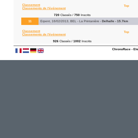
Classement
Top
Classements de l'événement
720
Classés /
750
Inscrits
11
Erpent, 16/02/2013, BEL - La Printanière -
Delhalle - 15.7km
Classement
Top
Classements de l'événement
926
Classés /
1002
Inscrits
ChronoRace - Ele