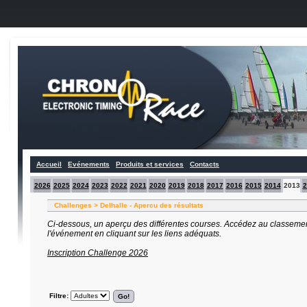
Accueil
Evénements
Produits et services
Contacts
2026
2025
2024
2023
2022
2021
2020
2019
2018
2017
2016
2015
2014
2013
2
Challenges > Delhalle - Apercu des résultats
Ci-dessous, un aperçu des différentes courses. Accédez au classemen
l'événement en cliquant sur les liens adéquats.
Inscription Challenge 2026
Filtre: